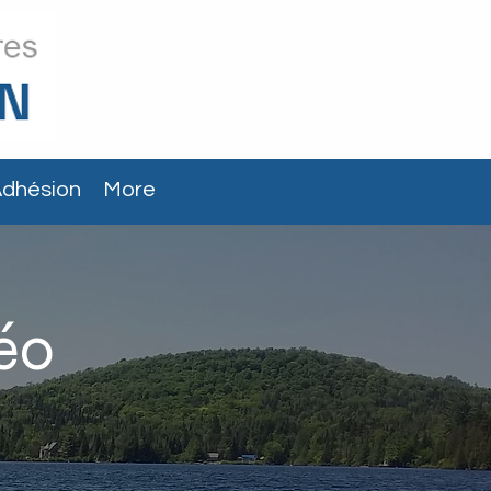
dhésion
More
éo