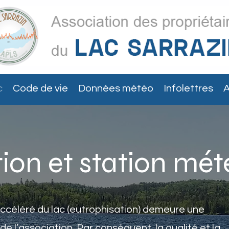
c
Code de vie
Données météo
Infolettres
A
ion et station mét
 accéléré du lac (eutrophisation) demeure une
 l’association. Par conséquent, la qualité et la