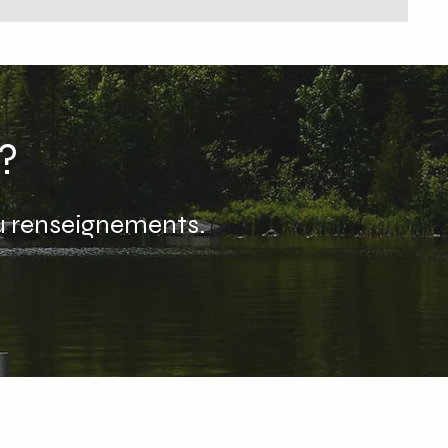
?
u renseignements.
LS)