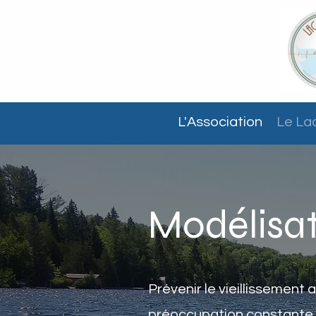
L'Association
Le La
Modélisat
Prévenir le vieillissement
préoccupation constante de